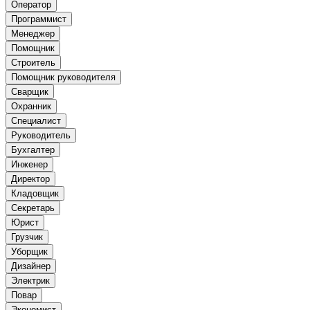
Оператор
Программист
Менеджер
Помощник
Строитель
Помощник руководителя
Сварщик
Охранник
Специалист
Руководитель
Бухгалтер
Инженер
Директор
Кладовщик
Секретарь
Юрист
Грузчик
Уборщик
Дизайнер
Электрик
Повар
Экономист