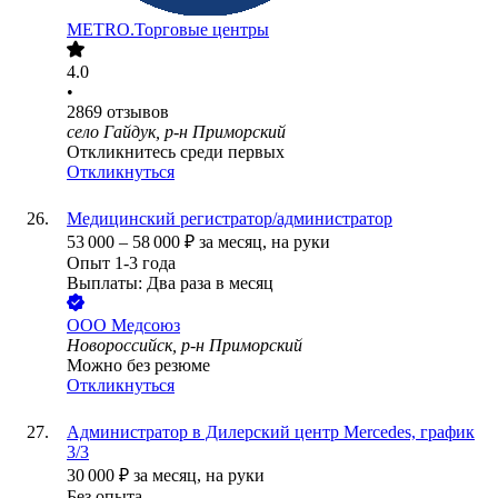
METRO.Торговые центры
4.0
•
2869
отзывов
село Гайдук, р-н Приморский
Откликнитесь среди первых
Откликнуться
Медицинский регистратор/администратор
53 000
–
58 000
₽
за месяц,
на руки
Опыт 1-3 года
Выплаты: Два раза в месяц
ООО
Медсоюз
Новороссийск, р-н Приморский
Можно без резюме
Откликнуться
Администратор в Дилерский центр Mercedes, график
3/3
30 000
₽
за месяц,
на руки
Без опыта