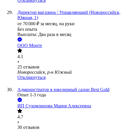
Откликнуться
Директор магазина / Управляющий (Новороссийск,
Южная, 1)
от
70 000
₽
за месяц,
на руки
Без опыта
Выплаты: Два раза в месяц
ООО
Монте
4.1
•
25
отзывов
Новороссийск, р-н Южный
Откликнуться
Администратор в ювелирный салон Best Gold
Опыт 1-3 года
ИП
Сухомлинова Мария Алексеевна
4.7
•
30
отзывов